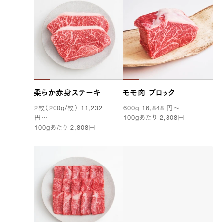
柔らか赤身ステーキ
モモ肉 ブロック
2
枚（
200g
/枚）
11,232
600g
16,848
円
〜
円
〜
100g
あたり
2,808
円
100g
あたり
2,808
円