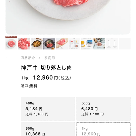
神戸牛 切り落とし肉
商品紹介
家庭用
39328160907395
true
400g
false
O-400
99991
5,184
円
4968.0
神戸牛 切り落とし肉
39328160940163
true
500g
false
O-500
99990
6,480
円
6210.0
39328160972931
true
800g
false
O-800
99993
10,368
12,960
1kg
円
（税込）
円
9936.0
39328161005699
true
1kg
false
O-1000
99991
12,960
送料無料
円
12420.0
39328161038467
true
[量り売り] 400g
true
O-400
99998
5,184 円
4968.0
39328161071235
true
[量り売り] 500g
true
O-500
99987
6,480 円
6210.0
400g
500g
39328161104003
true
[量り売り] 600g
true
O-600
99998
7,776 円
7452.0
5,184
6,480
円
円
39328161136771
true
[量り売り] 700g
true
O-700
99997
送料 1,100 円
送料 1,100 円
9,072 円
8694.0
39328161169539
true
[量り売り] 800g
true
O-800
99999
10,368 円
9936.0
39328161202307
true
[量り売り] 900g
true
O-900
99999
800g
1kg
11,664 円
11178.0
39328161235075
true
[量り売り] 1.0kg
true
O-1000
10,368
12,960
円
円