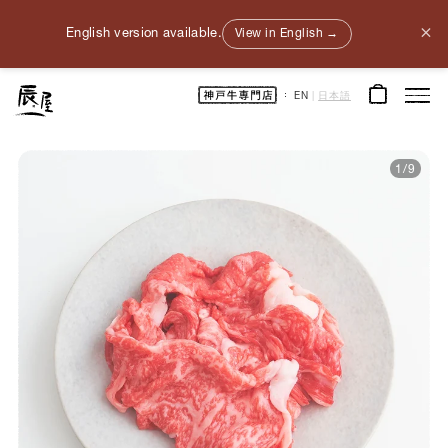
×
English version available.
View in English →
神
EN
|
日本語
戸
牛
通
販
｜
神
1
/
9
戸
元
町
辰
屋
｜
牛
肉
/
和
牛
/
ギ
フ
ト