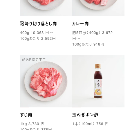
霜降り切り落とし肉
カレー肉
400g
10,368
円
〜
約
5
皿分（
400g
）
3,672
100g
あたり
2,592
円
円
〜
100g
あたり
918
円
配送日指定不可
すじ肉
玉ねぎポン酢
1kg
3,780
円
1
本（
190ml
）
756
円