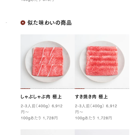
100g
あたり
378
円
似た味わいの商品
しゃぶしゃぶ肉 極上
すき焼き肉 極上
2-3
人前（
400g
）
6,912
2-3
人前（
400g
）
6,912
円
〜
円
〜
100g
あたり
1,728
円
100g
あたり
1,728
円