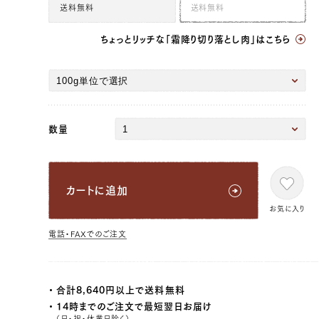
99999
12,960 円
12420.0
送料無料
送料無料
39328161267843
true
[量り売り] 1.1kg
true
O-1100
99999
14,256 円
13662.0
39328161300611
true
[量り売り] 1.2kg
true
O-1200
99999
15,552 円
14904.0
ちょっとリッチな「霜降り切り落とし肉」はこちら
39328161333379
true
[量り売り] 1.3kg
true
O-1300
99999
16,848 円
16146.0
39328161366147
true
[量り売り] 1.4kg
true
O-1400
99999
18,144 円
17388.0
39328161398915
true
[量り売り] 1.5kg
true
O-1500
99999
19,440 円
18630.0
39328161431683
true
[量り売り] 1.6kg
true
O-1600
99999
20,736 円
19872.0
39328161464451
true
[量り売り] 1.7kg
true
O-1700
99999
22,032 円
21114.0
数量
39328161497219
true
[量り売り] 1.8kg
true
O-1800
99999
23,328 円
22356.0
39328161529987
true
[量り売り] 1.9kg
true
O-1900
99999
24,624 円
23598.0
39328161562755
true
[量り売り] 2.0kg
true
O-2000
99997
25,920 円
24840.0
カートに追加
お気に入り
電話・FAXでのご注文
合計8,640円以上で送料無料
14時までのご注文で最短翌日お届け
（日・祝・休業日除く）