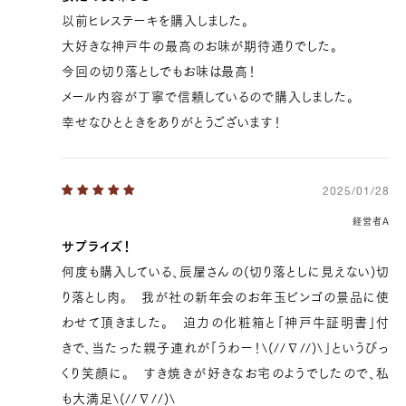
以前ヒレステーキを購入しました。
大好きな神戸牛の最高のお味が期待通りでした。
今回の切り落としでもお味は最高！
メール内容が丁寧で信頼しているので購入しました。
幸せなひとときをありがとうございます！
2025/01/28
経営者A
サプライズ！
何度も購入している、辰屋さんの(切り落としに見えない)切
り落とし肉。 我が社の新年会のお年玉ビンゴの景品に使
わせて頂きました。 迫力の化粧箱と「神戸牛証明書」付
きで、当たった親子連れが「うわー！\(//∇//)\」というびっ
くり笑顔に。 すき焼きが好きなお宅のようでしたので、私
も大満足\(//∇//)\