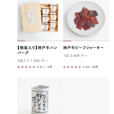
【桐箱入り】神戸牛ハン
神戸牛ビーフジャーキー
バーグ
1
袋
2,808
円
〜
5
個入り
7,830
円
〜
/ 16件
/ 28件