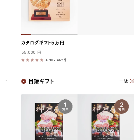
カタログギフト5万円
55,000
円
/ 462件
神戸牛
目録ギフト
一覧