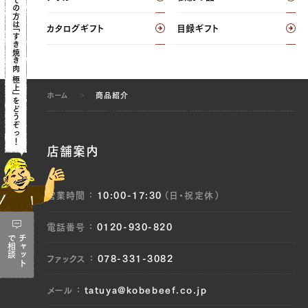
初めての方は
カタログギフト
目録ギフト
「すき焼き肉 極上」
ホーム
商品紹介
を
どうぞ
っ
！
店舗案内
営業時間
10:00-17:30
（日・祝定休）
電話番号
0120-930-820
で
チャット
相談
ファックス
078-331-3082
メール
tatuya@kobebeef.co.jp