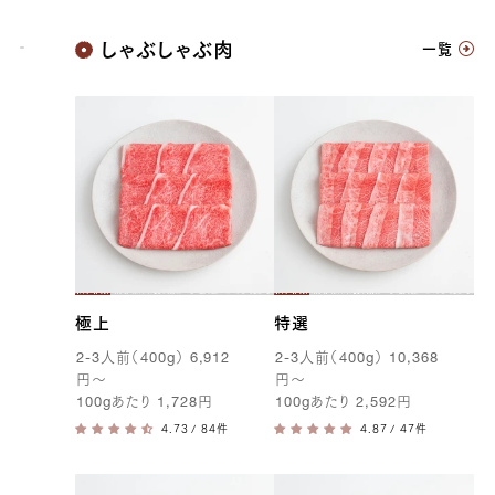
神戸牛
しゃぶしゃぶ肉
一覧
極上
特選
2-3
人前（
400g
）
6,912
2-3
人前（
400g
）
10,368
円
〜
円
〜
100g
あたり
1,728
円
100g
あたり
2,592
円
/ 84件
/ 47件