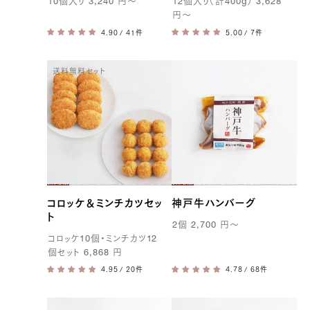
10
個入り
3,240
円
〜
12
個入り（計
400g
）
3,628
円
〜
/ 41件
/ 7件
送料無料セット
コロッケ＆ミンチカツセッ
神戸牛ハンバーグ
ト
2
個
2,700
円
〜
コロッケ
10
個・ミンチカツ
12
個セット
6,868
円
/ 20件
/ 68件