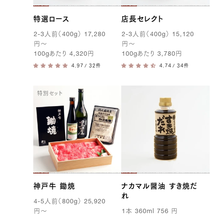
特選ロース
店長セレクト
2-3
人前（
400g
）
17,280
2-3
人前（
400g
）
15,120
円
〜
円
〜
100g
あたり
4,320
円
100g
あたり
3,780
円
/ 32件
/ 34件
特別セット
神戸牛 鋤焼
ナカマル醤油 すき焼だ
れ
4-5
人前（
800g
）
25,920
円
〜
1
本
360ml
756
円