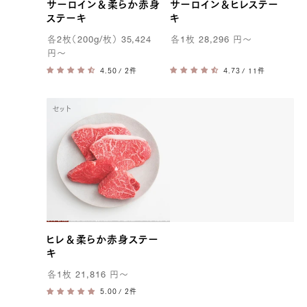
サーロイン＆柔らか赤身
サーロイン＆ヒレステー
ステーキ
キ
各
2
枚（
200g
/枚）
35,424
各
1
枚
28,296
円
〜
円
〜
/ 2件
/ 11件
セット
ヒレ＆柔らか赤身ステー
キ
各
1
枚
21,816
円
〜
/ 2件