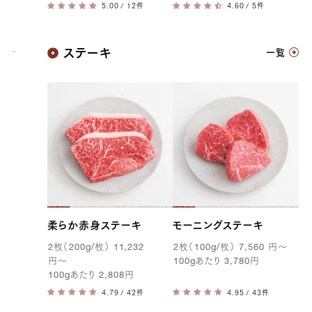
/ 12件
/ 5件
神戸牛
ステーキ
一覧
柔らか赤身ステーキ
モーニングステーキ
2
枚（
200g
/枚）
11,232
2
枚（
100g
/枚）
7,560
円
〜
円
〜
100g
あたり
3,780
円
100g
あたり
2,808
円
/ 42件
/ 43件