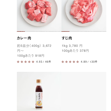
カレー肉
すじ肉
約
5
皿分（
400g
）
3,672
1kg
3,780
円
円
〜
100g
あたり
378
円
100g
あたり
918
円
/ 46件
/ 130件