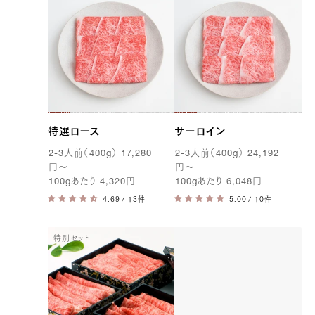
特選ロース
サーロイン
2-3
人前（
400g
）
17,280
2-3
人前（
400g
）
24,192
円
〜
円
〜
100g
あたり
4,320
円
100g
あたり
6,048
円
/ 13件
/ 10件
特別セット