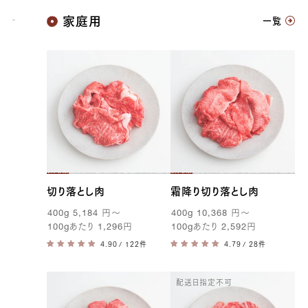
神戸牛
家庭用
一覧
切り落とし肉
霜降り切り落とし肉
400g
5,184
円
〜
400g
10,368
円
〜
100g
あたり
1,296
円
100g
あたり
2,592
円
/ 122件
/ 28件
配送日指定不可