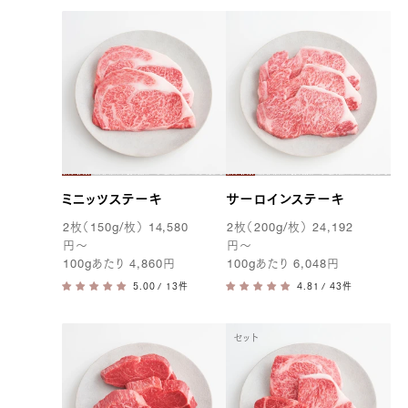
ミニッツステーキ
サーロインステーキ
2
枚（
150g
/枚）
14,580
2
枚（
200g
/枚）
24,192
円
〜
円
〜
100g
あたり
4,860
円
100g
あたり
6,048
円
/ 13件
/ 43件
セット