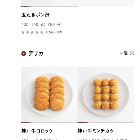
玉ねぎポン酢
1
本（
190ml
）
756
円
/ 9件
神戸牛
デリカ
一覧
神戸牛コロッケ
神戸牛ミンチカツ