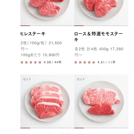
ヒレステーキ
ロース＆特選モモステー
キ
2
枚（
100g
/枚）
21,600
円
〜
各
2
枚 計
4
枚
400g
17,280
100g
あたり
10,800
円
円
〜
/ 44件
/ 11件
セット
セット