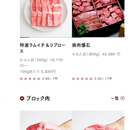
特選ラムイチ＆リブロー
焼肉懐石
ス
4-5
人前（
800g
）
45,360
円
3-4
人前（
500g
）
19,170
円
〜
100g
あたり
3,834
円
/ 7件
/ 17件
神戸牛
ブロック肉
一覧