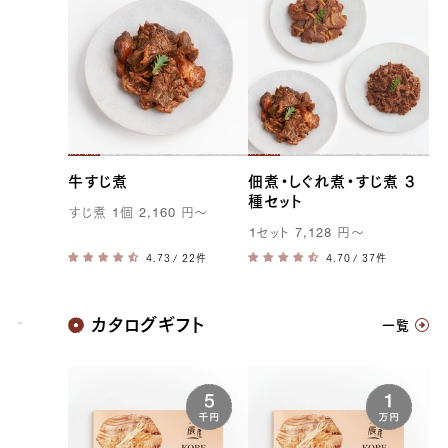
牛すじ煮
佃煮・しぐれ煮・すじ煮 3
種セット
すじ煮
1
個
2,160
円
〜
1
セット
7,128
円
〜
/ 22件
/ 37件
神戸牛
カタログギフト
一覧