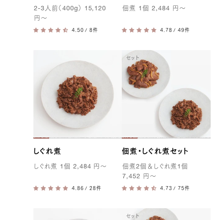
2-3
人前（
400g
）
15,120
佃煮
1
個
2,484
円
〜
円
〜
/ 8件
/ 49件
セット
しぐれ煮
佃煮・しぐれ煮セット
しぐれ煮
1
個
2,484
円
〜
佃煮
2
個＆しぐれ煮
1
個
7,452
円
〜
/ 28件
/ 75件
セット