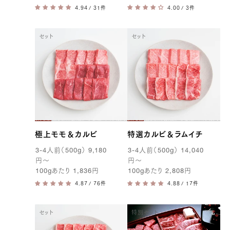
/ 31件
/ 3件
セット
セット
極上モモ＆カルビ
特選カルビ＆ラムイチ
3-4
人前（
500g
）
9,180
3-4
人前（
500g
）
14,040
円
〜
円
〜
100g
あたり
1,836
円
100g
あたり
2,808
円
/ 76件
/ 17件
セット
特別セット