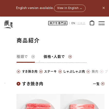
×
English version available.
View in English →
神
EN
|
日本語
戸
牛
通
販
｜
商品紹介
神
戸
元
町
辰
屋
種類
で
価格・人数で
｜
牛
肉
/
和
すき焼き肉
ステーキ
しゃぶしゃぶ肉
焼肉
ブ
牛
/
ギ
フ
神戸牛
すき焼き肉
ト
一覧