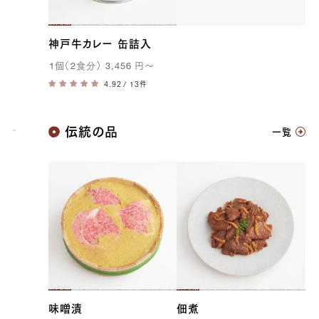
神戸牛カレー 缶詰入
1
個（
2
食分）
3,456
円
〜
/ 13件
神戸牛
伝統の品
一覧
味噌漬
佃煮