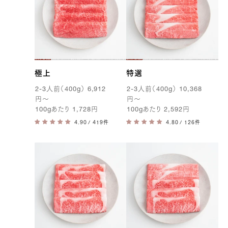
極上
特選
2-3
人前（
400g
）
6,912
2-3
人前（
400g
）
10,368
円
〜
円
〜
100g
あたり
1,728
円
100g
あたり
2,592
円
/ 419件
/ 126件