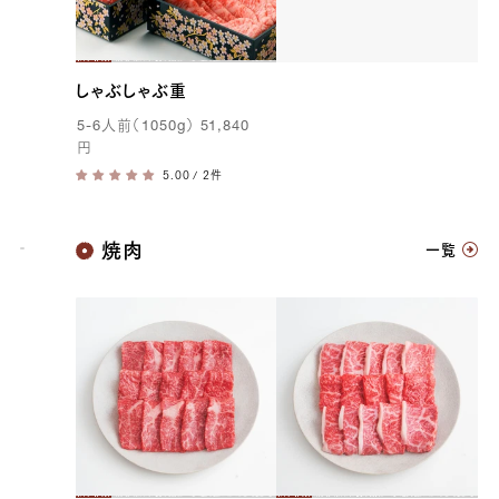
しゃぶしゃぶ重
5-6
人前（
1050g
）
51,840
円
/ 2件
神戸牛
焼肉
一覧