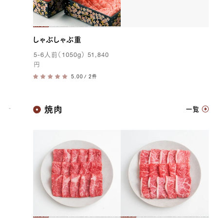
しゃぶしゃぶ重
5-6
人前（
1050g
）
51,840
円
/ 2件
神戸牛
焼肉
一覧