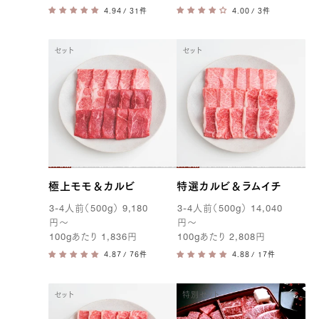
/ 31件
/ 3件
セット
セット
極上モモ＆カルビ
特選カルビ＆ラムイチ
3-4
人前（
500g
）
9,180
3-4
人前（
500g
）
14,040
円
〜
円
〜
100g
あたり
1,836
円
100g
あたり
2,808
円
/ 76件
/ 17件
セット
特別セット