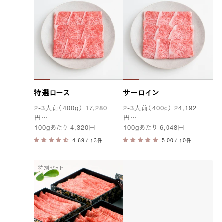
特選ロース
サーロイン
2-3
人前（
400g
）
17,280
2-3
人前（
400g
）
24,192
円
〜
円
〜
100g
あたり
4,320
円
100g
あたり
6,048
円
/ 13件
/ 10件
特別セット