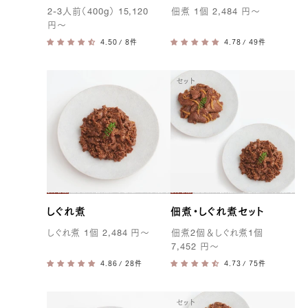
2-3
人前（
400g
）
15,120
佃煮
1
個
2,484
円
〜
円
〜
/ 8件
/ 49件
セット
しぐれ煮
佃煮・しぐれ煮セット
しぐれ煮
1
個
2,484
円
〜
佃煮
2
個＆しぐれ煮
1
個
7,452
円
〜
/ 28件
/ 75件
セット