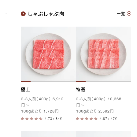
神戸牛
しゃぶしゃぶ肉
一覧
極上
特選
2-3
人前（
400g
）
6,912
2-3
人前（
400g
）
10,368
円
〜
円
〜
100g
あたり
1,728
円
100g
あたり
2,592
円
/ 84件
/ 47件