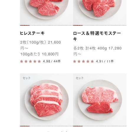
ヒレステーキ
ロース＆特選モモステー
キ
2
枚（
100g
/枚）
21,600
円
〜
各
2
枚 計
4
枚
400g
17,280
100g
あたり
10,800
円
円
〜
/ 44件
/ 11件
セット
セット