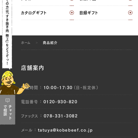
迷
カタログギフト
目録ギフト
っ
たら
まずは定番、
ホーム
商品紹介
すき焼きで！
店舗案内
営業時間
10:00-17:30
（日・祝定休）
電話番号
0120-930-820
で
チャット
相談
ファックス
078-331-3082
メール
tatuya@kobebeef.co.jp