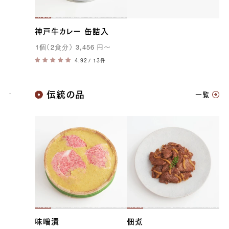
神戸牛カレー 缶詰入
1
個（
2
食分）
3,456
円
〜
/ 13件
神戸牛
伝統の品
一覧
味噌漬
佃煮