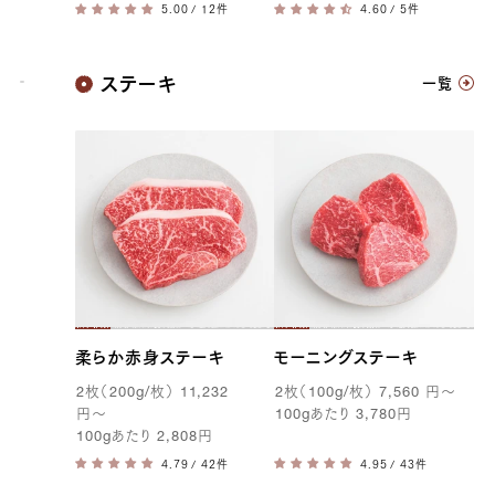
/ 12件
/ 5件
神戸牛
ステーキ
一覧
柔らか赤身ステーキ
モーニングステーキ
2
枚（
200g
/枚）
11,232
2
枚（
100g
/枚）
7,560
円
〜
円
〜
100g
あたり
3,780
円
100g
あたり
2,808
円
/ 42件
/ 43件