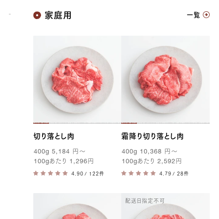
神戸牛
家庭用
一覧
切り落とし肉
霜降り切り落とし肉
400g
5,184
円
〜
400g
10,368
円
〜
100g
あたり
1,296
円
100g
あたり
2,592
円
/ 122件
/ 28件
配送日指定不可