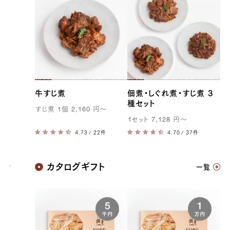
牛すじ煮
佃煮・しぐれ煮・すじ煮 3
種セット
すじ煮
1
個
2,160
円
〜
1
セット
7,128
円
〜
/ 22件
/ 37件
神戸牛
カタログギフト
一覧