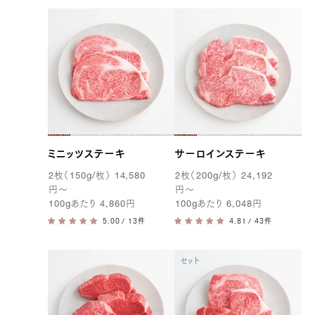
ミニッツステーキ
サーロインステーキ
2
枚（
150g
/枚）
14,580
2
枚（
200g
/枚）
24,192
円
〜
円
〜
100g
あたり
4,860
円
100g
あたり
6,048
円
/ 13件
/ 43件
セット