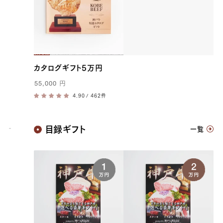
カタログギフト5万円
55,000
円
/ 462件
神戸牛
目録ギフト
一覧