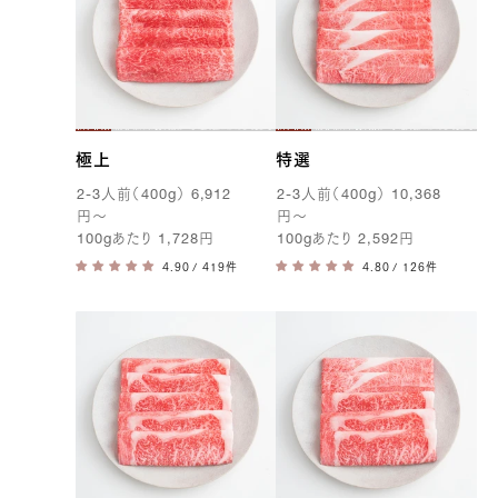
極上
特選
2-3
人前（
400g
）
6,912
2-3
人前（
400g
）
10,368
円
〜
円
〜
100g
あたり
1,728
円
100g
あたり
2,592
円
/ 419件
/ 126件