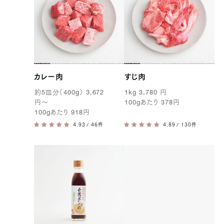
カレー肉
すじ肉
約
5
皿分（
400g
）
3,672
1kg
3,780
円
円
〜
100g
あたり
378
円
100g
あたり
918
円
/ 46件
/ 130件