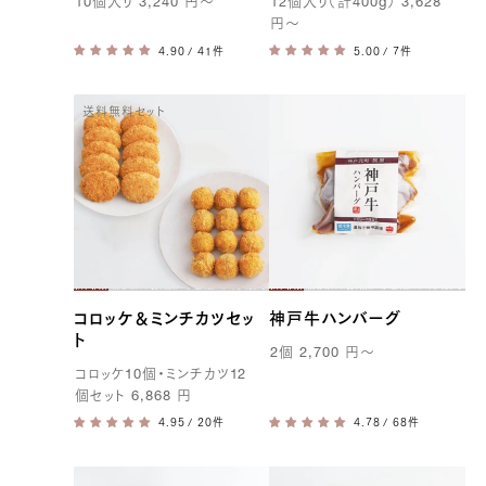
10
個入り
3,240
円
〜
12
個入り（計
400g
）
3,628
円
〜
/ 41件
/ 7件
送料無料セット
コロッケ＆ミンチカツセッ
神戸牛ハンバーグ
ト
2
個
2,700
円
〜
コロッケ
10
個・ミンチカツ
12
個セット
6,868
円
/ 20件
/ 68件