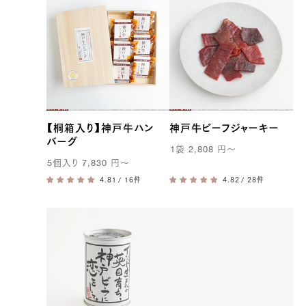
【桐箱入り】神戸牛ハン
神戸牛ビーフジャーキー
バーグ
1
袋
2,808
円
〜
5
個入り
7,830
円
〜
/ 16件
/ 28件