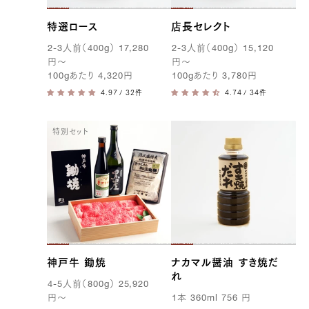
特選ロース
店長セレクト
2-3
人前（
400g
）
17,280
2-3
人前（
400g
）
15,120
円
〜
円
〜
100g
あたり
4,320
円
100g
あたり
3,780
円
/ 32件
/ 34件
特別セット
神戸牛 鋤焼
ナカマル醤油 すき焼だ
れ
4-5
人前（
800g
）
25,920
円
〜
1
本
360ml
756
円