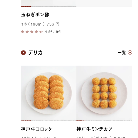
玉ねぎポン酢
1
本（
190ml
）
756
円
/ 9件
神戸牛
デリカ
一覧
神戸牛コロッケ
神戸牛ミンチカツ