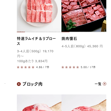
特選ラムイチ＆リブロー
焼肉懐石
ス
4-5
人前（
800g
）
45,360
円
3-4
人前（
500g
）
19,170
円
〜
100g
あたり
3,834
円
/ 7件
/ 17件
神戸牛
ブロック肉
一覧