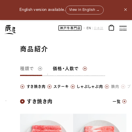
×
English version available.
View in English →
神
EN
|
日本語
戸
牛
通
販
｜
商品紹介
神
戸
元
町
辰
屋
種類
で
価格・人数で
｜
牛
肉
/
和
すき焼き肉
ステーキ
しゃぶしゃぶ肉
焼肉
ブ
牛
/
ギ
フ
神戸牛
すき焼き肉
ト
一覧