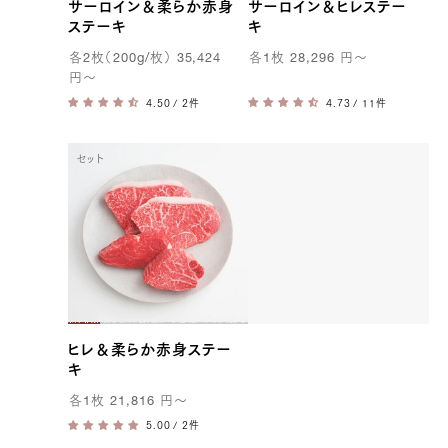
サーロイン＆柔らか赤身
サーロイン＆ヒレステー
ステーキ
キ
各
2
枚（
200g
/枚）
35,424
各
1
枚
28,296
円
〜
円
〜
/ 2件
/ 11件
セット
ヒレ＆柔らか赤身ステー
キ
各
1
枚
21,816
円
〜
/ 2件