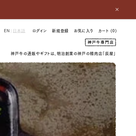
×
ログイン
新規登録
お気に入り
カート (
0
)
EN
|
日本語
神
戸
牛
専
神戸牛の通販やギフトは、明治創業の神戸の精肉店「辰屋」
門
店