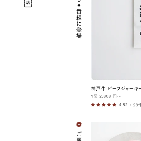
/
ギ
フ
ト
神戸牛 ビーフジャーキ
1
袋
2,808
円
〜
/ 28