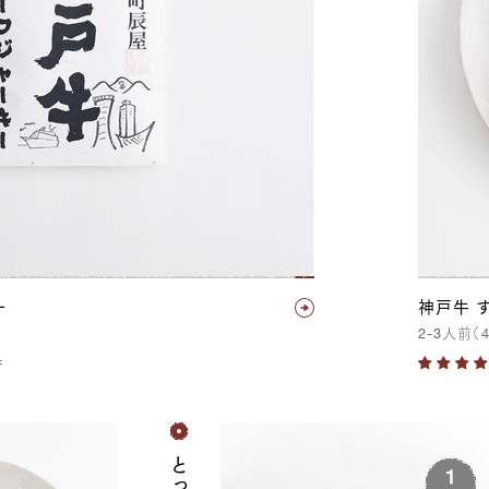
ー
神戸牛 
2-3
人前（
件
と
っ