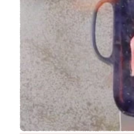
お肉は辰屋で♪♪
BBQ