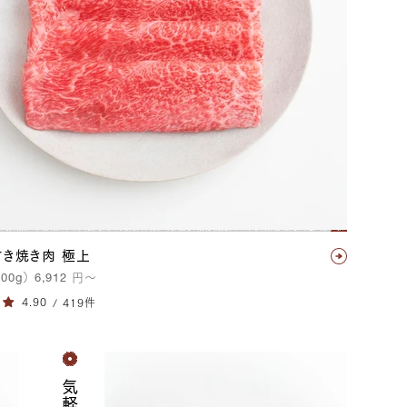
すき焼き肉 極上
400g
）
6,912
円
〜
/ 419件