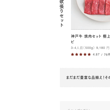
ッ
ト
神戸牛 焼肉セット 極
ビ
3-4
人前（
500g
）
9,180
円
/ 76
まだまだ豊富な品揃え！
そ