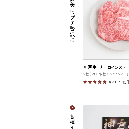
ご褒美に、
プチ贅沢に
神戸牛 サーロインステ
2
枚（
200g
/枚）
24,192
円
/ 43