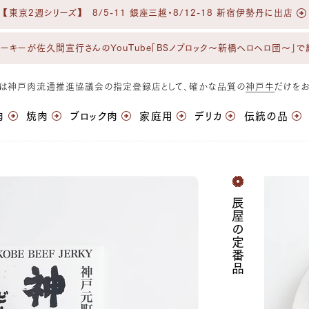
【東京2週シリーズ】 8/5-11 銀座三越・8/12-18 新宿伊勢丹に出店
ーキーが佐久間宣行さんのYouTube「BSノブロック〜新橋ヘロヘロ団〜」で
屋は神戸肉流通推進協議会の指定登録店として、確かな品質の
神戸牛
だけをお
肉
焼肉
ブロック肉
家庭用
デリカ
伝統の品
辰屋の定番品