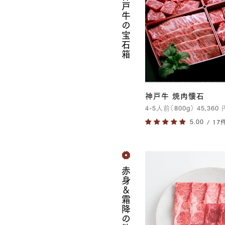
まさに神戸牛の宝石箱
神戸牛 焼肉懐石
4-5
人前（
800g
）
45,360
/ 17
赤身＆霜降の欲張りセ