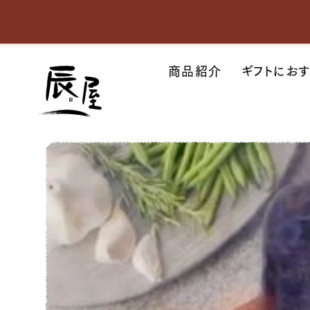
神
商品紹介
ギフトにお
戸
牛
通
販
｜
神
戸
元
町
辰
屋
｜
牛
肉
/
和
牛
/
ギ
フ
ト