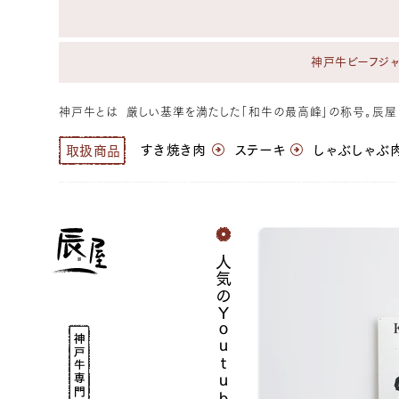
神戸牛ビーフジャ
神戸牛とは
厳しい基準を満たした「和牛の最高峰」の称号。辰
すき焼き肉
ステーキ
しゃぶしゃぶ
取扱商品
神
戸
牛
通
販
人気のＹｏｕｔｕｂｅ番組に登場
｜
神
戸
元
町
辰
神
屋
戸
｜
牛
牛
専
肉
門
/
店
和
牛