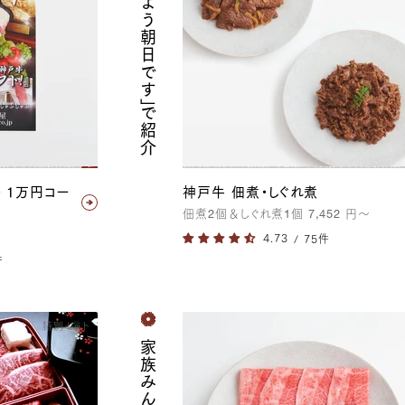
「おはよう朝日です」
で紹介
 1万円コー
神戸牛 佃煮・しぐれ煮
佃煮
2
個＆しぐれ煮
1
個
7,452
円
〜
/ 75件
件
特別セット