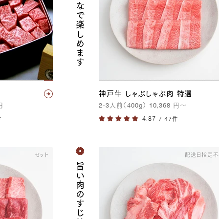
家族みんなで楽しめます
神戸牛 しゃぶしゃぶ肉 特選
円
2-3
人前（
400g
）
10,368
円
〜
件
/ 47件
セット
配送日指定
旨い肉のすじは美味い