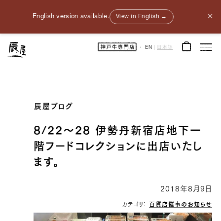
×
English version available.
View in English →
神
EN
|
日本語
戸
牛
通
販
｜
神
戸
元
町
辰
辰屋ブログ
屋
｜
牛
肉
8/22〜28 伊勢丹新宿店地下一
/
和
階フードコレクションに出店いたし
牛
/
ギ
ます。
フ
ト
2018年8月9日
カテゴリ：
百貨店催事のお知らせ