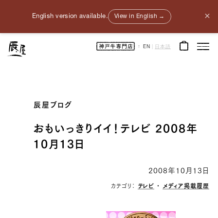
×
English version available.
View in English →
神
EN
|
日本語
戸
牛
通
販
｜
神
戸
元
町
辰
辰屋ブログ
屋
｜
牛
肉
おもいっきりイイ！テレビ 2008年
/
和
10月13日
牛
/
ギ
フ
ト
2008年10月13日
カテゴリ：
テレビ
・
メディア掲載履歴