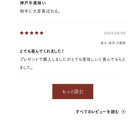
神戸牛美味い
相手に大変喜ばれる。
2024/09/09
成斗・咲月 川那部
とても喜んでくれました！
プレゼントで購入しましたがとても美味しいと喜んでもらえ
ました。
もっと読む
20,736 円
17280.0
39369100198019
true
[量り売り] 900g
true
ST-900
99999
すべてのレビューを読む