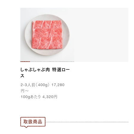
しゃぶしゃぶ肉 特選ロー
ス
2-3
人前（
400g
）
17,280
円
〜
100g
あたり
4,320
円
取扱商品