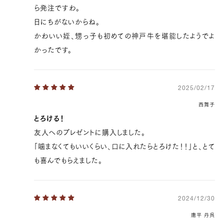
ら発注ですわ。
日にちがないからね。
かわいい姪、甥っ子も初めての神戸牛を堪能したようでよ
18,144 円
15120.0
39369100165251
true
[量り売り] 800g
true
ST-800
かったです。
99999
2025/02/17
西舞子
とろける！
友人へのプレゼントに購入しました。
「噛まなくてもいいくらい、口に入れたらとろけた！！」と、とて
も喜んでもらえました。
2024/12/30
庸平 丹呉