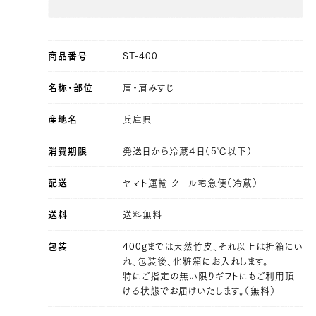
商品番号
ST-400
名称・部位
肩・肩みすじ
産地名
兵庫県
消費期限
発送日から冷蔵４日（5℃以下）
配送
ヤマト運輸 クール宅急便（冷蔵）
送料
送料無料
包装
400gまでは天然竹皮、それ以上は折箱にい
25,920 円
21600.0
39369100034179
true
[量り売り] 400g
true
ST-400
れ、包装後、化粧箱にお入れします。
99997
特にご指定の無い限りギフトにもご利用頂
ける状態でお届けいたします。（無料）