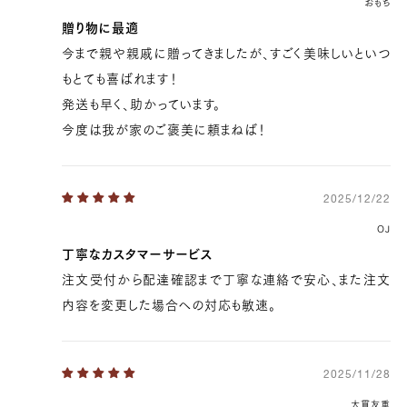
39369100099715
true
[量り売り] 600g
true
ST-600
おもち
99997
贈り物に最適
今まで親や親戚に贈ってきましたが、すごく美味しいといつ
もとても喜ばれます！
発送も早く、助かっています。
今度は我が家のご褒美に頼まねば！
2025/12/22
OJ
丁寧なカスタマーサービス
注文受付から配達確認まで丁寧な連絡で安心、また注文
内容を変更した場合への対応も敏速。
2025/11/28
大貫友重