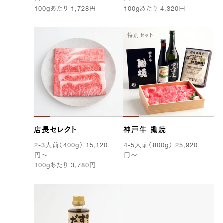
100g
あたり
1,728
円
100g
あたり
4,320
円
特別セット
店長セレクト
神戸牛 鋤焼
2-3
人前（
400g
）
15,120
4-5
人前（
800g
）
25,920
円
〜
円
〜
100g
あたり
3,780
円
25,920 円
21600.0
39369100263555
true
[量り売り] 1.1kg
true
ST-1100