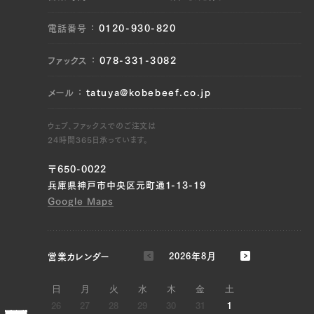
電話番号
0120-930-820
ファックス
078-331-3082
メール
tatuya@kobebeef.co.jp
ウェブ、ファックスでのご注文は
24時間365日承っています。
〒650-0022
兵庫県神戸市中央区元町通1-13-19
Google Maps
33,696 円
28080.0
39369100361859
true
[量り売り] 1.4kg
true
ST-1400
99999
営業カレンダー
2026年8月
日
月
火
水
木
金
土
26
27
28
29
30
31
1