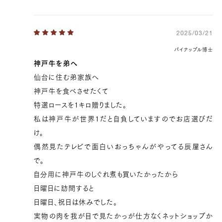
2025/03/21
パイナップル博士
神戸牛を弟へ
仙台に住む弟家族へ
神戸牛を食べさせたくて
特選ロースを1キロ贈りました。
私は神戸牛が世界1だと自負していますのでお店選びだ
け。
偶然見たテレビで面白いおっちゃんがやってる辰屋さん
で。
自分用に神戸牛のしぐれ煮も買いたかったから
日曜日に訪問すると
日曜日、祝日は休みでした。
実物の肉を我が目で見たかっが仕方なくネットショップか