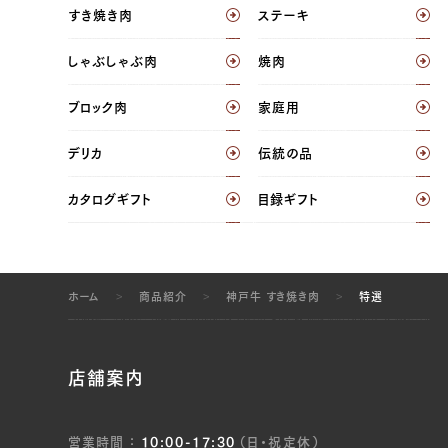
すき焼き肉
ステーキ
しゃぶしゃぶ肉
焼肉
31,104 円
25920.0
39369100329091
true
[量り売り] 1.3kg
true
ST-1300
99999
ブロック肉
家庭用
デリカ
伝統の品
カタログギフト
目録ギフト
ホーム
商品紹介
神戸牛 すき焼き肉
特選
店舗案内
営業時間
10:00-17:30
（日・祝定休）