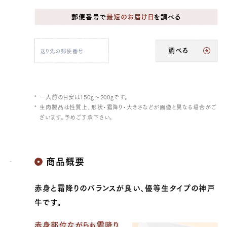
10,368 円
8640.0
39369099935875
true
3-4人前（500g）
false
ST-500
99980
郵便番号で
最短のお届け日
を調べる
調べる
一人前の目安は150g～200gです。
生肉製品は性質上、形状・霜降り・大きさなどが画像と異なる場合がご
ざいます。予めご了承下さい。
商品概要
赤身と霜降りのバランスが良い、優等生タイプの神戸
牛です。
赤身部位ながらも霜降り