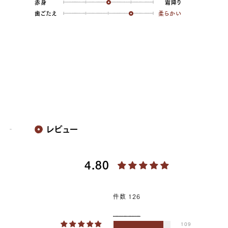
赤身
霜降り
歯ごたえ
柔らかい
10,368 円
8640.0
39369100066947
true
[量り売り] 500g
true
ST-500
99999
レビュー
4.80
件数 126
109