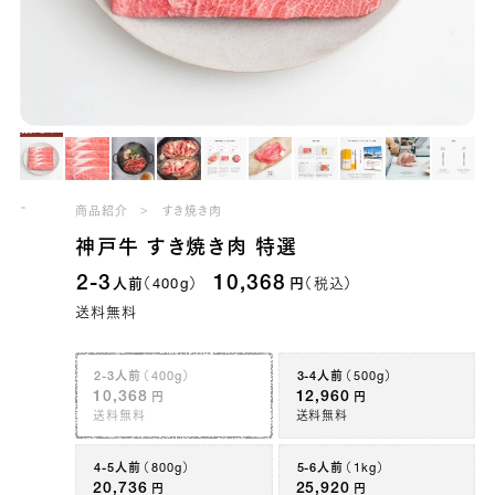
神戸牛 すき焼き肉 特選
商品紹介
すき焼き肉
39328148947075
true
2-3人前（400g）
false
ST-400
99973
神戸牛 すき焼き肉 特選
2-3
10,368
人前
円
（税込）
（400g）
送料無料
2-3人前
（400g）
3-4人前
（500g）
10,368
12,960
円
円
送料無料
送料無料
4-5人前
（800g）
5-6人前
（1kg）
20,736
25,920
円
円