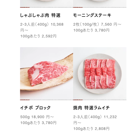
しゃぶしゃぶ肉 特選
モーニングステーキ
2-3
人前（
400g
）
10,368
2
枚（
100g
/枚）
7,560
円
〜
円
〜
100g
あたり
3,780
円
100g
あたり
2,592
円
28,512 円
23760.0
39369100296323
true
[量り売り] 1.2kg
true
ST-1200
99999
イチボ ブロック
焼肉 特選ラムイチ
500g
18,900
円
〜
2-3
人前（
400g
）
11,232
100g
あたり
3,780
円
円
〜
100g
あたり
2,808
円