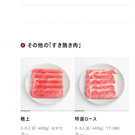
す。
原則として、冷蔵商品は発送日を含めて4日間が賞味期限
です。冷凍商品は商品によって異なりますので、各商品ペー
ジの記載をご確認ください。
その他の「すき焼き肉」
23,328 円
19440.0
39369100230787
true
[量り売り] 1.0kg
true
ST-1000
99999
極上
特選ロース
2-3
人前（
400g
）
6,912
2-3
人前（
400g
）
17,280
円
〜
円
〜