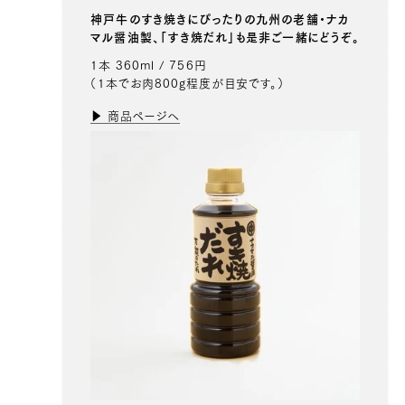
神戸牛のすき焼きにぴったりの九州の老舗・ナカ
マル醤油製、「すき焼だれ」も是非ご一緒にどうぞ。
1本 360ml / 756円
20,736 円
17280.0
（1本でお肉800g程度が目安です。）
39369100001411
true
5-6人前（1kg）
false
ST-1000
99995
▶ 商品ページへ