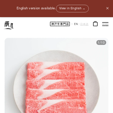
×
English version available.
View in English →
神
EN
|
日本語
戸
牛
通
販
｜
神
1
/
10
戸
元
町
辰
屋
｜
牛
肉
/
和
牛
/
ギ
フ
ト