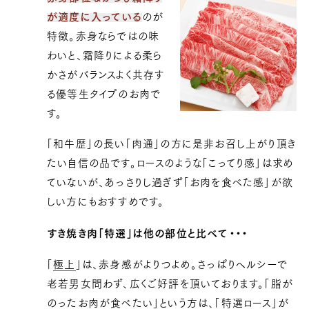
が適度に入っている
のが
特徴。赤身ならではの味
わいと、霜降りによる柔ら
かさがバランスよく共存す
る優等生タイプのお肉で
す。
「和牛歴」の長い「肉通」の方に是非お召し上がり頂き
たい自信の品です。ロースのような「こってり感」は求め
ていないが、あっさりし過ぎず「お肉を食べた感」が欲
12,960 円
10800.0
39369099968643
true
4-5人前（800g）
false
ST-800
しい方にもおすすめです。
99994
すき焼き肉「特選」は他の部位と比べて・・・
「
極上
」は、赤身感がよりつよめ。さっぱりヘルシーで
老若男女問わず、広くご好評を頂いております。「脂が
のったお肉が食べたい」という方は、「
特選ロース
」が