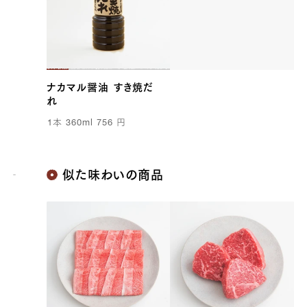
99999
ナカマル醤油 すき焼だ
れ
1
本
360ml
756
円
似た味わいの商品