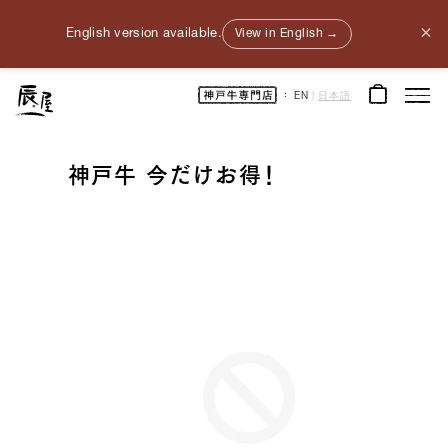
×
English version available.
View in English →
神
EN
|
日本語
戸
牛
通
販
｜
神
神戸牛
今だけお得！
戸
元
町
辰
屋
｜
牛
肉
/
和
牛
/
ギ
フ
ト