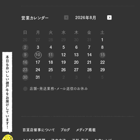
JP1430344030
三角バラ（左）, 三角バラ（右）
営業カレンダー
2026年8月
JP1645011154
日
月
火
水
木
金
土
三角バラ（左）, 三角バラ（右）, ブリスケ（左）,
26
27
28
29
30
31
1
ブリスケ（右）, ウデ（左）, ウデ（右）, トンビ
2
3
4
5
6
7
8
（左）, トンビ（右）, ウチヒラ（左）, ウチヒラ（右）,
9
10
11
12
13
14
15
本日も
マル（左）, マル（右）, ラムイチ（左）, ラムイチ
16
17
18
19
20
21
22
おいしい神戸牛を
（右）
23
24
25
26
27
28
29
30
31
1
2
3
4
5
JP1430343484
店舗・発送業務・メール返信のお休み
三角バラ（左）, 三角バラ（右）, ブリスケ（左）,
お届けしています！
ブリスケ（右）, ウデ（左）, ウデ（右）, トンビ
（左）, トンビ（右）, リブロース（右）, サーロイン
（右）, ヘレ（右）
百貨店催事について
ブログ
メディア掲載
JP1673884522