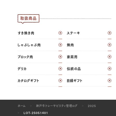
三角バラ（左）, 三角バラ（右）
JP1657648539
取扱商品
三角バラ（左）, 三角バラ（右）, ブリスケ（左）,
ブリスケ（右）, ウデ（左）, ウデ（右）, トンビ
すき焼き肉
ステーキ
（左）, トンビ（右）
しゃぶしゃぶ肉
焼肉
JP1646804885
三角バラ（左）, 三角バラ（右）
ブロック肉
家庭用
JP1375560908
デリカ
伝統の品
三角バラ（左）, 三角バラ（右）
カタログギフト
目録ギフト
JP1430343187
ブリスケ（左）, ブリスケ（右）, ウデ（左）, ウデ
（右）, トンビ（左）, トンビ（右）, ウチヒラ（左）,
ホーム
神戸牛トレーサビリティ管理ログ
2025
ウチヒラ（右）, マル（左）, マル（右）, ラムイチ
LOT-25051401
（左）, ラムイチ（右）