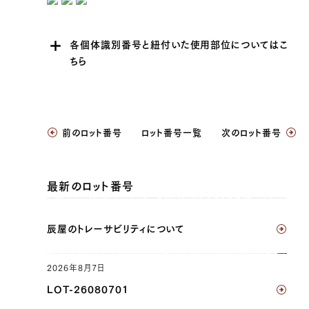
各個体識別番号と紐付いた使用部位についてはこ
ちら
JP1437701997
前のロット番号
ロット番号一覧
次のロット番号
三角バラ（左）, 三角バラ（右）, ブリスケ（左）,
ブリスケ（右）, リブロース（右）, サーロイン
（右）, ヘレ（右）
最新のロット番号
JP1657649949
辰屋のトレーサビリティについて
三角バラ（左）, 三角バラ（右）, ブリスケ（左）,
ブリスケ（右）, ウデ（左）, ウデ（右）, トンビ
（左）, トンビ（右）, リブロース（左）, サーロイン
2026年8月7日
（左）, ヘレ（左）, ウチヒラ（左）, ウチヒラ（右）,
LOT-26080701
マル（左）, マル（右）, ラムイチ（左）, ラムイチ