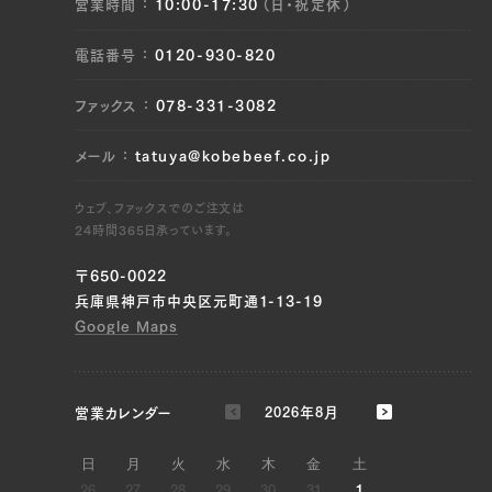
営業時間
10:00-17:30
（日・祝定休）
JP1645004477
ブリスケ（左）, ブリスケ（右）, ウデ（左）, ウデ
電話番号
0120-930-820
（右）, トンビ（左）, トンビ（右）
ファックス
078-331-3082
JP1530222719
メール
tatuya@kobebeef.co.jp
ブリスケ（左）, ブリスケ（右）
ウェブ、ファックスでのご注文は
JP1645013981
24時間365日承っています。
ブリスケ（左）, ブリスケ（右）
〒650-0022
JP1645003753
兵庫県神戸市中央区元町通1-13-19
Google Maps
ブリスケ（左）, ブリスケ（右）
JP1391967194
営業カレンダー
2026年8月
ブリスケ（左）, ブリスケ（右）, ウデ（左）, ウデ
（右）, トンビ（左）, トンビ（右）, ウチヒラ（左）,
日
月
火
水
木
金
土
ウチヒラ（右）, マル（左）, マル（右）, ラムイチ