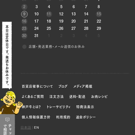
26
27
28
29
30
31
1
（左）, ラムイチ（右）
2
3
4
5
6
7
8
9
10
11
12
13
14
15
JP1643167693
16
17
18
19
20
21
22
本日は定休日です。
ブリスケ（左）, ブリスケ（右）, ウデ（左）, ウデ
23
24
25
26
27
28
29
（右）, トンビ（左）, トンビ（右）
30
31
1
2
3
4
5
店舗・発送業務・メール返信のお休み
JP1559956428
発送もお休みです。
ウデ（左）, ウデ（右）, トンビ（左）, トンビ（右）,
ウチヒラ（左）, ウチヒラ（右）, マル（左）, マル
（右）, ラムイチ（左）, ラムイチ（右）
百貨店催事について
ブログ
メディア掲載
JP1637049097
よくあるご質問
注文方法
送料・配送
お肉レシピ
ブリスケ（左）, ブリスケ（右）
神戸牛とは？
トレーサビリティ
特商法表示
JP1530218767
個人情報保護方針
利用規約
返金ポリシー
ブリスケ（左）, ブリスケ（右）, ウデ（左）, ウデ
で
チャット
日本語
|
EN
（右）, トンビ（左）, トンビ（右）
相談