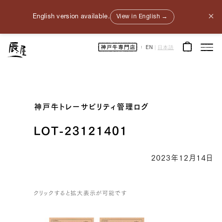
×
English version available.
View in English →
神
EN
|
日本語
戸
牛
通
販
｜
神
戸
元
町
辰
神戸牛トレーサビリティ管理ログ
屋
｜
牛
肉
LOT-23121401
/
和
牛
/
2023年12月14日
ギ
フ
ト
クリックすると拡大表示が可能です