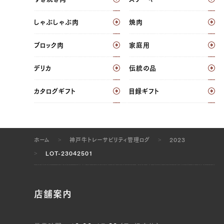
JP1559964874
三角バラ（左）, 三角バラ（右）, ウチヒラ（左）, ウ
しゃぶしゃぶ肉
焼肉
チヒラ（右）, マル（左）, マル（右）, ラムイチ
ブロック肉
家庭用
（左）, ラムイチ（右）
JP1631311541
デリカ
伝統の品
三角バラ（左）, 三角バラ（右）, ウデ（左）, ウデ
カタログギフト
目録ギフト
（右）, トンビ（左）, トンビ（右）
JP1587811676
三角バラ（左）, 三角バラ（右）, ウデ（左）, ウデ
ホーム
神戸牛トレーサビリティ管理ログ
2023
（右）, トンビ（左）, トンビ（右）
LOT-23042501
JP0871068468
ヘレ（左）, ヘレ（右）
店舗案内
JP1559950457