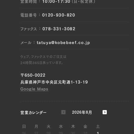
営業時間
10:00-17:30
（日・祝定休）
三角バラ（左）, 三角バラ（右）
電話番号
0120-930-820
JP1612359838
ウデ（左）, ウデ（右）, トンビ（左）, トンビ（右）,
ファックス
078-331-3082
ソトヒラ（左）, ソトヒラ（右）
メール
tatuya@kobebeef.co.jp
JP1409275914
ウェブ、ファックスでのご注文は
リブロース（右）, サーロイン（左）, サーロイン
24時間365日承っています。
（右）, ヘレ（右）
〒650-0022
JP1409279660
兵庫県神戸市中央区元町通1-13-19
Google Maps
三角バラ（左）, 三角バラ（右）
JP1630009920
営業カレンダー
2026年8月
三角バラ（左）, 三角バラ（右）
日
月
火
水
木
金
土
JP1619967562