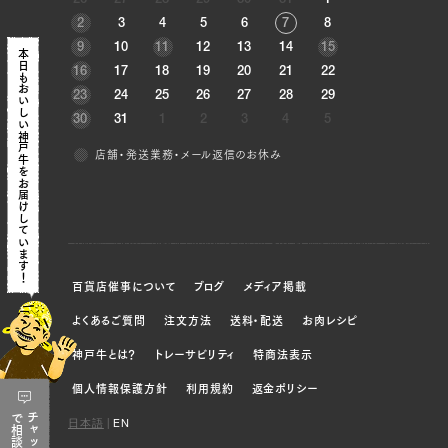
26
27
28
29
30
31
1
三角バラ（左）, 三角バラ（右）, ウデ（左）, ウデ
2
3
4
5
6
7
8
（右）, トンビ（左）, トンビ（右）
9
10
11
12
13
14
15
本日も
16
17
18
19
20
21
22
JP1630009890
おいしい神戸牛を
23
24
25
26
27
28
29
三角バラ（左）, 三角バラ（右）, ウデ（左）, ウデ
30
31
1
2
3
4
5
（右）, トンビ（左）, トンビ（右）
店舗・発送業務・メール返信のお休み
お届けしています！
JP1559959146
三角バラ（左）, 三角バラ（右）, ウデ（左）, ウデ
（右）, トンビ（左）, トンビ（右）
百貨店催事について
ブログ
メディア掲載
JP1409278311
よくあるご質問
注文方法
送料・配送
お肉レシピ
三角バラ（左）, 三角バラ（右）, ブリスケ（左）,
ブリスケ（右）, ウデ（左）, ウデ（右）, トンビ
神戸牛とは？
トレーサビリティ
特商法表示
（左）, トンビ（右）, ヘレ（左）, ヘレ（右）
個人情報保護方針
利用規約
返金ポリシー
で
チャット
JP1391966401
日本語
|
EN
相談