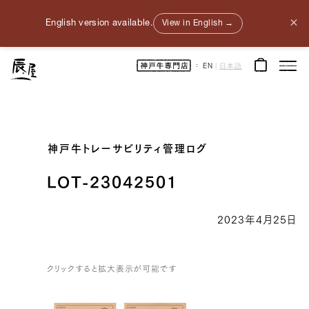
×
English version available.
View in English →
神
EN
|
日本語
戸
牛
通
販
｜
神
戸
元
町
辰
神戸牛トレーサビリティ管理ログ
屋
｜
牛
肉
LOT-23042501
/
和
牛
/
2023年4月25日
ギ
フ
ト
クリックすると拡大表示が可能です