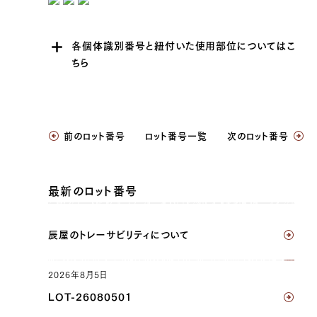
各個体識別番号と紐付いた使用部位についてはこ
ちら
JP1630408082
前のロット番号
ロット番号一覧
次のロット番号
三角バラ（左）, 三角バラ（右）, ブリスケ（左）,
ブリスケ（右）, ウデ（左）, ウデ（右）, トンビ
（左）, トンビ（右）, リブロース（左）, リブロース
最新のロット番号
（右）, サーロイン（左）, サーロイン（右）, ヘレ
（左）, ヘレ（右）
辰屋のトレーサビリティについて
JP1399329192
リブロース（左）, サーロイン（左）, ヘレ（左）
2026年8月5日
LOT-26080501
JP1404246872