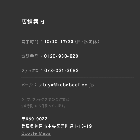
JP1404234589
店舗案内
ブリスケ（左）, ブリスケ（右）
JP1409844837
営業時間
10:00-17:30
（日・祝定休）
ブリスケ（左）, ブリスケ（右）, ウデ（左）, ウデ
（右）, トンビ（左）, トンビ（右）, ウチヒラ（左）,
電話番号
0120-930-820
ウチヒラ（右）, マル（左）, マル（右）, ラムイチ
（左）, ラムイチ（右）
ファックス
078-331-3082
JP1630408594
メール
tatuya@kobebeef.co.jp
ブリスケ（左）, ブリスケ（右）, ウデ（左）, ウデ
ウェブ、ファックスでのご注文は
（右）, トンビ（左）, トンビ（右）
24時間365日承っています。
JP1409272371
〒650-0022
兵庫県神戸市中央区元町通1-13-19
ブリスケ（左）, ブリスケ（右）
Google Maps