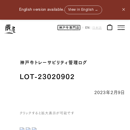
×
English version available.
View in English →
神
EN
|
日本語
戸
牛
通
販
｜
神
戸
元
町
辰
神戸牛トレーサビリティ管理ログ
屋
｜
牛
肉
LOT-23020902
/
和
牛
/
2023年2月9日
ギ
フ
ト
クリックすると拡大表示が可能です