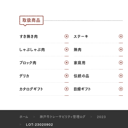
ウデ（左）, ウデ（右）, トンビ（左）, トンビ（右）
JP1409283841
取扱商品
ウデ（左）, ウデ（右）, トンビ（左）, トンビ（右）,
ウチヒラ（左）, ウチヒラ（右）, マル（左）, マル
すき焼き肉
ステーキ
（右）, ラムイチ（左）, ラムイチ（右）
しゃぶしゃぶ肉
焼肉
JP1409279981
ブロック肉
家庭用
ブリスケ（左）, ブリスケ（右）
デリカ
伝統の品
JP1409283841
ウデ（左）, ウデ（右）, トンビ（左）, トンビ（右）,
カタログギフト
目録ギフト
ウチヒラ（左）, ウチヒラ（右）, マル（左）, マル
（右）, ラムイチ（左）, ラムイチ（右）
JP1354784295
ホーム
神戸牛トレーサビリティ管理ログ
2023
ウデ（左）, ウデ（右）, トンビ（左）, トンビ（右）
LOT-23020902