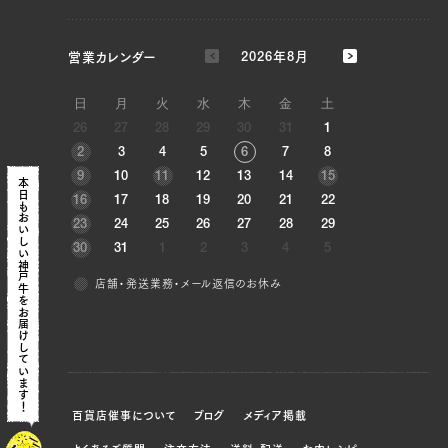
JP1630407412
三角バラ（左）, 三角バラ（右）, ブリスケ（左）,
営業カレンダー
2026年8月
ブリスケ（右）, マエチマキ（左）, マエチマキ
（右）, ヘレ（左）, ヘレ（右）, トモチマキ（左）, ト
日
月
火
水
木
金
土
モチマキ（右）
26
27
28
29
30
31
1
2
3
4
5
6
7
8
JP1409284312
9
10
11
12
13
14
15
本日も
三角バラ（左）, 三角バラ（右）, ブリスケ（左）,
16
17
18
19
20
21
22
ブリスケ（右）, ウデ（左）, ウデ（右）, トンビ
おいしい神戸牛を
23
24
25
26
27
28
29
（左）, トンビ（右）
30
31
1
2
3
4
5
JP1391901464
店舗・発送業務・メール返信のお休み
お届けしています！
ブリスケ（左）, ブリスケ（右）, ウデ（左）, ウデ
（右）, トンビ（左）, トンビ（右）, リブロース（左）,
リブロース（右）, サーロイン（左）, サーロイン
（右）, ヘレ（左）, ヘレ（右）
百貨店催事について
ブログ
メディア掲載
JP1630407658