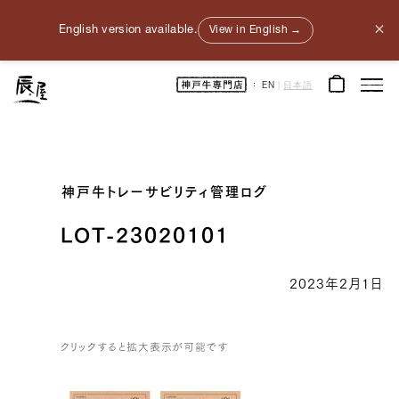
×
English version available.
View in English →
神
EN
|
日本語
戸
牛
通
販
｜
神
戸
元
町
辰
神戸牛トレーサビリティ管理ログ
屋
｜
牛
肉
LOT-23020101
/
和
牛
/
2023年2月1日
ギ
フ
ト
クリックすると拡大表示が可能です