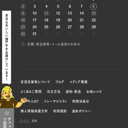
26
27
28
29
30
31
1
ブリスケ（右）, ウデ（左）, ウデ（右）, トンビ
2
3
4
5
6
7
8
（左）, トンビ（右）
9
10
11
12
13
14
15
本日も
16
17
18
19
20
21
22
おいしい神戸牛を
JP1377192787
23
24
25
26
27
28
29
30
31
1
2
3
4
5
ブリスケ（左）, ブリスケ（右）, ウデ（左）, ウデ
（右）, トンビ（左）, トンビ（右）, リブロース（左）,
店舗・発送業務・メール返信のお休み
リブロース（右）, サーロイン（左）, サーロイン
お届けしています！
（右）, ヘレ（左）, ヘレ（右）, ウチヒラ（左）, ウチ
ヒラ（右）, マル（左）, マル（右）, ラムイチ（左）,
ラムイチ（右）, ソトヒラ（左）, ソトヒラ（右）
百貨店催事について
ブログ
メディア掲載
JP1391901655
よくあるご質問
注文方法
送料・配送
お肉レシピ
ブリスケ（左）, ブリスケ（右）, ウデ（左）, ウデ
（右）, トンビ（左）, トンビ（右）
神戸牛とは？
トレーサビリティ
特商法表示
個人情報保護方針
利用規約
返金ポリシー
JP1409844936
で
チャット
日本語
|
EN
相談
ブリスケ（左）, ブリスケ（右）, ウデ（左）, ウデ