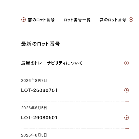
JP1354784288
前のロット番号
ロット番号一覧
次のロット番号
リブロース（右）, サーロイン（右）, ヘレ（右）
JP1605600947
最新のロット番号
ブリスケ（左）, ブリスケ（右）
辰屋のトレーサビリティについて
JP1630009302
ウデ（左）, ウデ（右）, トンビ（左）, トンビ（右）
2026年8月7日
JP1624008960
LOT-26080701
マエチマキ（右）, トモチマキ（右）
2026年8月5日
JP1565566017
LOT-26080501
ブリスケ（左）, ブリスケ（右）, ウデ（左）, ウデ
（右）, トンビ（左）, トンビ（右）, リブロース（左）,
2026年8月3日