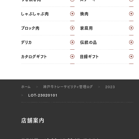
ブリスケ（左）, ブリスケ（右）
しゃぶしゃぶ肉
焼肉
JP1630009227
三角バラ（左）, 三角バラ（右）, ブリスケ（左）,
ブロック肉
家庭用
ブリスケ（右）, ウチヒラ（左）, ウチヒラ（右）, マ
ル（左）, マル（右）, ラムイチ（左）, ラムイチ（右）
デリカ
伝統の品
JP1409271008
カタログギフト
目録ギフト
ブリスケ（左）, ブリスケ（右）
JP1609910899
ホーム
神戸牛トレーサビリティ管理ログ
2023
ブリスケ（左）, ブリスケ（右）, ウデ（左）, ウデ
LOT-23020101
（右）, トンビ（左）, トンビ（右）
JP1613895199
店舗案内
三角バラ（左）, 三角バラ（右）, ウデ（左）, ウデ
（右）, トンビ（左）, トンビ（右）