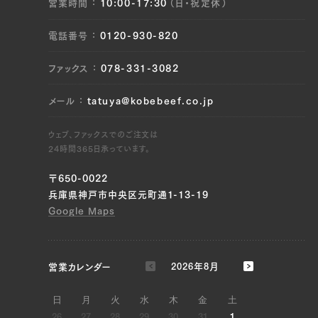
営業時間
10:00-17:30
（日・祝定休）
JP1613892952
電話番号
0120-930-820
三角バラ（左）, 三角バラ（右）, ウデ（左）, ウデ
（右）, トンビ（左）, トンビ（右）
ファックス
078-331-3082
JP1613894970
メール
tatuya@kobebeef.co.jp
ブリスケ（左）, ブリスケ（右）, ウデ（左）, ウデ
（右）, トンビ（左）, トンビ（右）
ウェブ、ファックスでのご注文は
24時間365日承っています。
JP1409843496
〒650-0022
三角バラ（右）, ウチヒラ（左）, ウチヒラ（右）, マ
兵庫県神戸市中央区元町通1-13-19
ル（左）, マル（右）, ラムイチ（左）, ラムイチ（右）
Google Maps
JP1617817876
ブリスケ（左）, ブリスケ（右）
営業カレンダー
2026年8月
JP1418528667
日
月
火
水
木
金
土
三角バラ（左）, 三角バラ（右）, ブリスケ（左）,