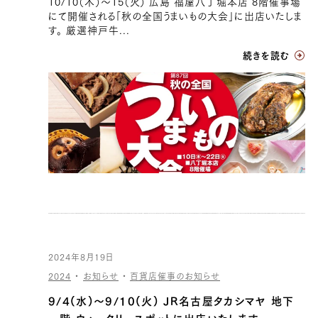
10/10（木）〜15（火） 広島 福屋八丁堀本店 8階催事場
にて開催される「秋の全国うまいもの大会」に出店いたしま
す。 厳選神戸牛...
続きを読む
2024年8月19日
2024
・
お知らせ
・
百貨店催事のお知らせ
9/4(水)〜9/10(火) JR名古屋タカシマヤ 地下