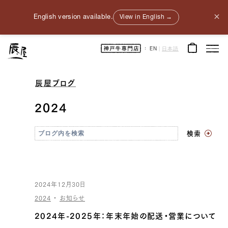
×
English version available.
View in English →
神
EN
|
日本語
戸
牛
通
販
｜
神
辰屋ブログ
戸
元
町
2024
辰
屋
｜
牛
肉
検索
/
和
牛
/
ギ
フ
ト
2024年12月30日
2024
・
お知らせ
2024年-2025年：年末年始の配送・営業について