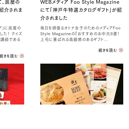
て、辰屋の
WEBメディア Foo Style Magazine
紹介されま
にて「神戸牛特選カタログギフト」が紹
介されました
グ」に辰屋の
毎日を頑張るオトナ女子のためのメディアFoo
した！ クイズ
Style Magazineの『おすすめのお中元9選！
気講師である
上司に喜ばれる高級感のあるギフト...
続きを読む
続きを読む