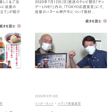
楽しく＆ご当
2020年7月12日（日）放送のテレビ朝日「サン
本に辰屋の
デーLIVE!!」内の、「TOKYO応援宣言」にて、
仕立て」が紹介
辰屋のハラール神戸牛について取材...
続きを読む
続きを読む
2020年3月10日
歴
インターネット
・
メディア掲載履歴