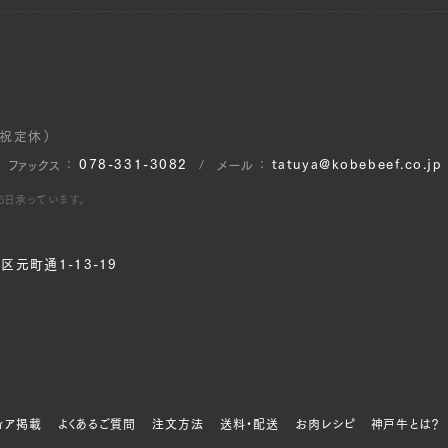
・祝定休）
078-331-3082
tatuya@kobebeef.co.jp
ファックス
メール
65日承っています。
元町通1-13-19
ィア掲載
よくあるご質問
注文方法
送料・配送
お肉レシピ
神戸牛とは？