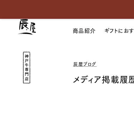
神
戸
牛
通
販
商品紹介
ギフトにお
｜
神
戸
元
町
辰
神
屋
戸
｜
牛
牛
専
辰屋ブログ
肉
門
/
店
和
牛
メディア掲載履
/
ギ
フ
ト